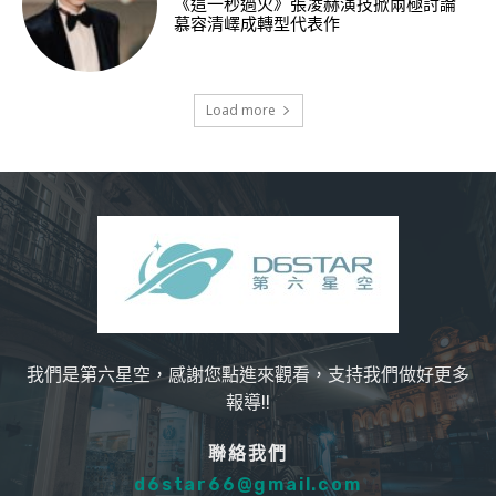
《這一秒過火》張凌赫演技掀兩極討論
慕容清嶧成轉型代表作
Load more
我們是第六星空，感謝您點進來觀看，支持我們做好更多
報導!!
聯絡我們
d6star66@gmail.com