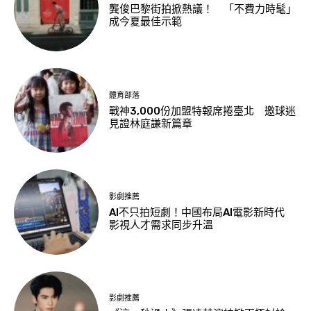
龔俊巴黎街拍掀熱議！ 「不費力時髦」
成今夏最佳示範
體育部落
戰神3,000份加盟特報席捲臺北 邀球迷
見證林庭謙新篇章
影劇推薦
AI不只拍短劇！中國布局AI電影新時代
影視人才需求同步升溫
影劇推薦