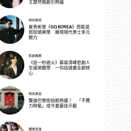
王楚然兩劇引熱議
時尚美容
崔秀彬登《GQ KOREA》西裝混
搭街頭美學 展現現代男士多元
魅力
影劇推薦
《這一秒過火》慕容清嶧悲劇人
生逼哭觀眾 一句話道盡全劇核
心
時尚美容
龔俊巴黎街拍掀熱議！ 「不費
力時髦」成今夏最佳示範
體育部落