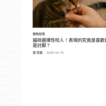
寵物部落
貓咪選擇性咬人！表現的究竟是喜歡
是討厭？
曾 奕築
-
2025-06-10