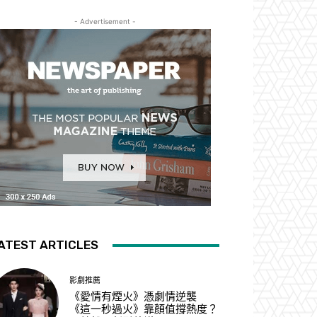
- Advertisement -
ATEST ARTICLES
影劇推薦
《愛情有煙火》憑劇情逆襲
《這一秒過火》靠顏值撐熱度？