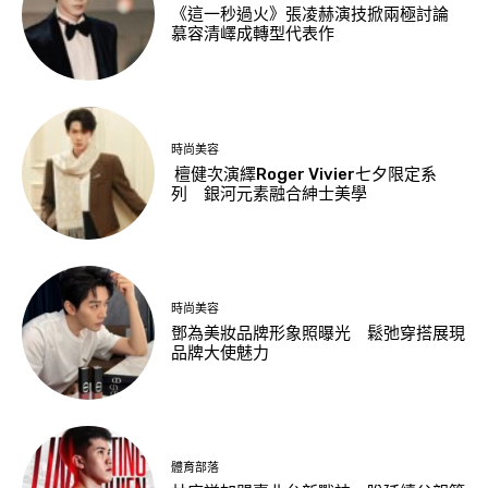
《這一秒過火》張凌赫演技掀兩極討論
慕容清嶧成轉型代表作
時尚美容
檀健次演繹Roger Vivier七夕限定系
列 銀河元素融合紳士美學
時尚美容
鄧為美妝品牌形象照曝光 鬆弛穿搭展現
品牌大使魅力
體育部落