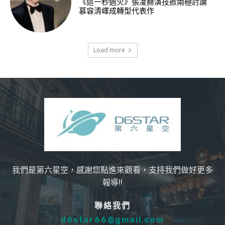
《這一秒過火》張凌赫演技掀兩極討論
慕容清嶧成轉型代表作
Load more
我們是第六星空，感謝您點進來觀看，支持我們做好更多
報導!!
聯絡我們
d6star66@gmail.com