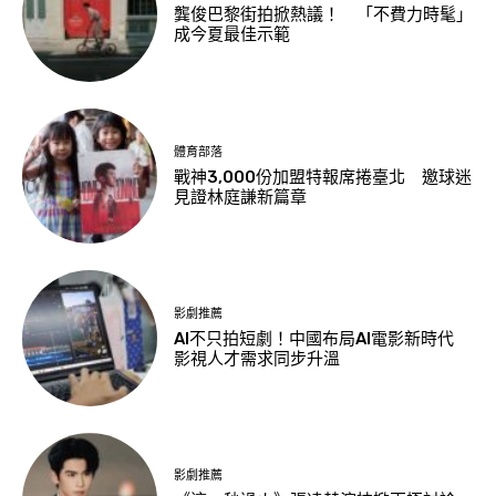
龔俊巴黎街拍掀熱議！ 「不費力時髦」
成今夏最佳示範
體育部落
戰神3,000份加盟特報席捲臺北 邀球迷
見證林庭謙新篇章
影劇推薦
AI不只拍短劇！中國布局AI電影新時代
影視人才需求同步升溫
影劇推薦