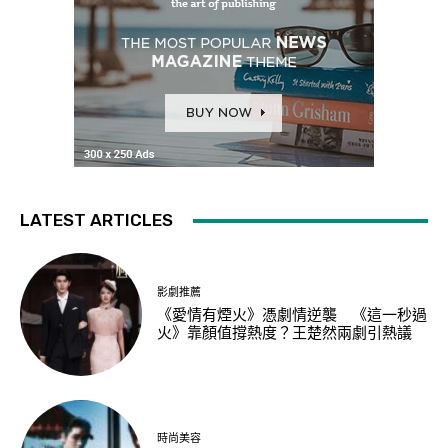
LATEST ARTICLES
影劇推薦
《愛情有煙火》憑劇情逆襲 《這一秒過
火》靠顏值撐熱度？王楚然兩劇引熱議
時尚美容