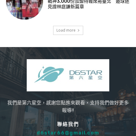
戰神3,000份加盟特報席捲臺北 邀球迷
見證林庭謙新篇章
Load more
我們是第六星空，感謝您點進來觀看，支持我們做好更多
報導!!
聯絡我們
d6star66@gmail.com