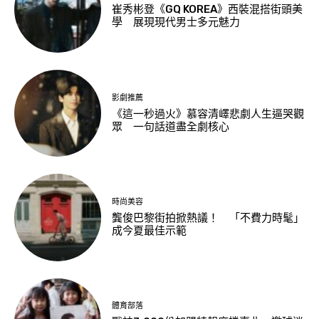
崔秀彬登《GQ KOREA》西裝混搭街頭美
學 展現現代男士多元魅力
影劇推薦
《這一秒過火》慕容清嶧悲劇人生逼哭觀
眾 一句話道盡全劇核心
時尚美容
龔俊巴黎街拍掀熱議！ 「不費力時髦」
成今夏最佳示範
體育部落