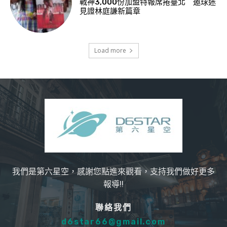
戰神3,000份加盟特報席捲臺北 邀球迷
見證林庭謙新篇章
Load more
我們是第六星空，感謝您點進來觀看，支持我們做好更多
報導!!
聯絡我們
d6star66@gmail.com