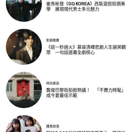
崔秀彬登《GQ KOREA》西裝混搭街頭美
學 展現現代男士多元魅力
影劇推薦
《這一秒過火》慕容清嶧悲劇人生逼哭觀
眾 一句話道盡全劇核心
時尚美容
龔俊巴黎街拍掀熱議！ 「不費力時髦」
成今夏最佳示範
體育部落