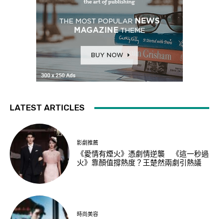
LATEST ARTICLES
影劇推薦
《愛情有煙火》憑劇情逆襲 《這一秒過
火》靠顏值撐熱度？王楚然兩劇引熱議
時尚美容