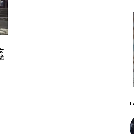
女
途
L