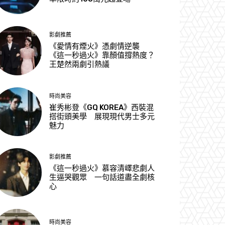
影劇推薦
《愛情有煙火》憑劇情逆襲
《這一秒過火》靠顏值撐熱度？
王楚然兩劇引熱議
時尚美容
崔秀彬登《GQ KOREA》西裝混
搭街頭美學 展現現代男士多元
魅力
影劇推薦
《這一秒過火》慕容清嶧悲劇人
生逼哭觀眾 一句話道盡全劇核
心
時尚美容