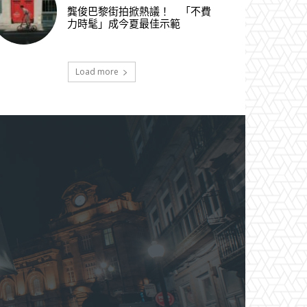
龔俊巴黎街拍掀熱議！ 「不費
力時髦」成今夏最佳示範
Load more