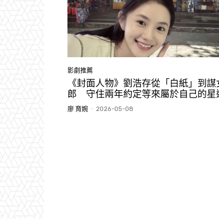
影劇推薦
《封面人物》劉浩存從「白紙」到謀
郎 守住兩年約定等來屬於自己的星
廖 育婉
-
2026-05-08