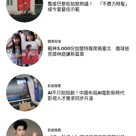
龔俊巴黎街拍掀熱議！ 「不費力時髦」
成今夏最佳示範
體育部落
戰神3,000份加盟特報席捲臺北 邀球迷
見證林庭謙新篇章
影劇推薦
AI不只拍短劇！中國布局AI電影新時代
影視人才需求同步升溫
影劇推薦