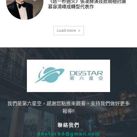
《這一秒過火》張凌赫演技掀兩極討論
慕容清嶧成轉型代表作
Load more
我們是第六星空，感謝您點進來觀看，支持我們做好更多
報導!!
聯絡我們
d6star66@gmail.com