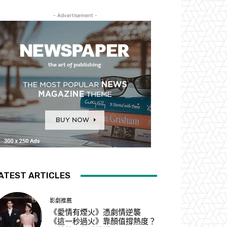
- Advertisement -
ATEST ARTICLES
影劇推薦
《愛情有煙火》憑劇情逆襲
《這一秒過火》靠顏值撐熱度？