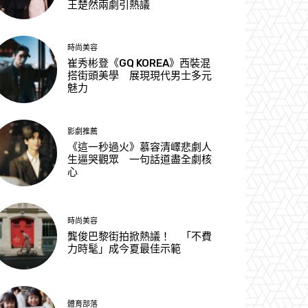
王楚然兩劇引熱議
時尚美容
崔秀彬登《GQ KOREA》西裝混
搭街頭美學 展現現代男士多元
魅力
影劇推薦
《這一秒過火》慕容清嶧悲劇人
生逼哭觀眾 一句話道盡全劇核
心
時尚美容
龔俊巴黎街拍掀熱議！ 「不費
力時髦」成今夏最佳示範
體育部落