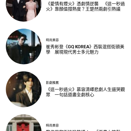
《愛情有煙火》憑劇情逆襲 《這一秒過
火》靠顏值撐熱度？王楚然兩劇引熱議
時尚美容
崔秀彬登《GQ KOREA》西裝混搭街頭美
學 展現現代男士多元魅力
影劇推薦
《這一秒過火》慕容清嶧悲劇人生逼哭觀
眾 一句話道盡全劇核心
時尚美容