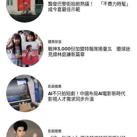
龔俊巴黎街拍掀熱議！ 「不費力時髦」
成今夏最佳示範
體育部落
戰神3,000份加盟特報席捲臺北 邀球迷
見證林庭謙新篇章
影劇推薦
AI不只拍短劇！中國布局AI電影新時代
影視人才需求同步升溫
影劇推薦