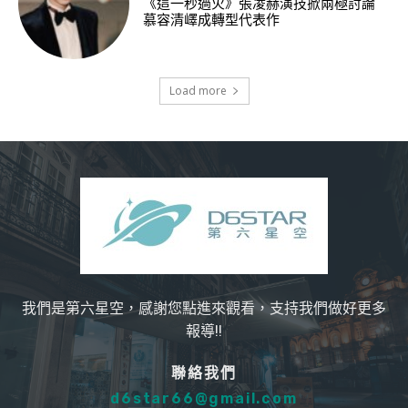
《這一秒過火》張凌赫演技掀兩極討論
慕容清嶧成轉型代表作
Load more
我們是第六星空，感謝您點進來觀看，支持我們做好更多
報導!!
聯絡我們
d6star66@gmail.com