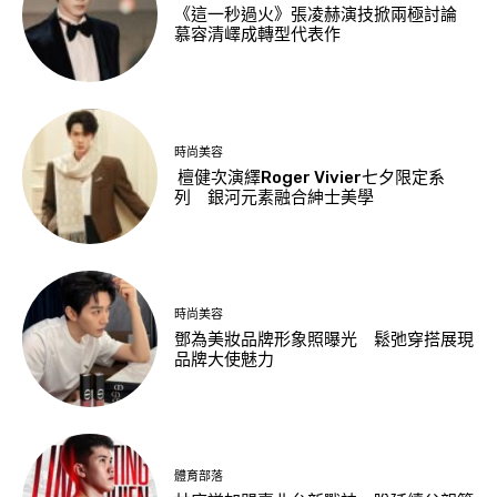
《這一秒過火》張凌赫演技掀兩極討論
慕容清嶧成轉型代表作
時尚美容
檀健次演繹Roger Vivier七夕限定系
列 銀河元素融合紳士美學
時尚美容
鄧為美妝品牌形象照曝光 鬆弛穿搭展現
品牌大使魅力
體育部落