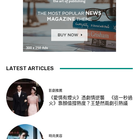
LATEST ARTICLES
影劇推薦
《愛情有煙火》憑劇情逆襲 《這一秒過
火》靠顏值撐熱度？王楚然兩劇引熱議
時尚美容