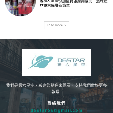
戰神3,000份加盟特報席捲臺北 邀球迷
見證林庭謙新篇章
Load more
我們是第六星空，感謝您點進來觀看，支持我們做好更多
報導!!
聯絡我們
d6star66@gmail.com