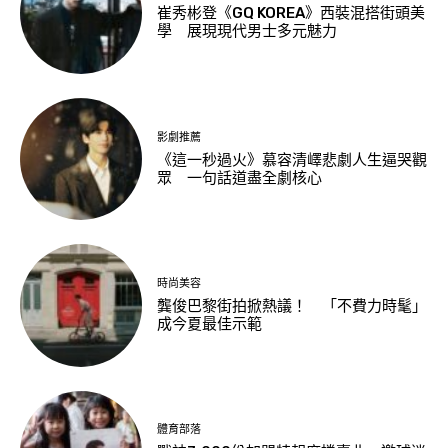
崔秀彬登《GQ KOREA》西裝混搭街頭美
學 展現現代男士多元魅力
影劇推薦
《這一秒過火》慕容清嶧悲劇人生逼哭觀
眾 一句話道盡全劇核心
時尚美容
龔俊巴黎街拍掀熱議！ 「不費力時髦」
成今夏最佳示範
體育部落