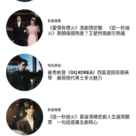
影劇推薦
《愛情有煙火》憑劇情逆襲 《這一秒過
火》靠顏值撐熱度？王楚然兩劇引熱議
時尚美容
崔秀彬登《GQ KOREA》西裝混搭街頭美
學 展現現代男士多元魅力
影劇推薦
《這一秒過火》慕容清嶧悲劇人生逼哭觀
眾 一句話道盡全劇核心