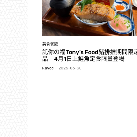
美食餐飲
託你の福Tony’s Food豬排推期間限
品 4月1日上鮭魚定食限量登場
Raycc
-
2026-03-30