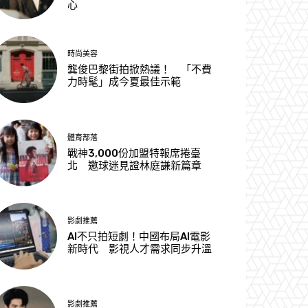
心
時尚美容
龔俊巴黎街拍掀熱議！ 「不費
力時髦」成今夏最佳示範
體育部落
戰神3,000份加盟特報席捲臺
北 邀球迷見證林庭謙新篇章
影劇推薦
AI不只拍短劇！中國布局AI電影
新時代 影視人才需求同步升溫
影劇推薦