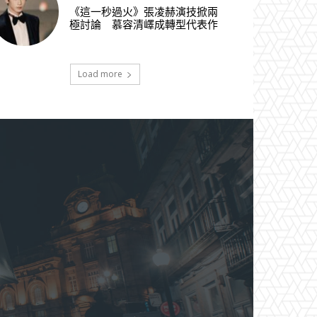
《這一秒過火》張凌赫演技掀兩
極討論 慕容清嶧成轉型代表作
Load more