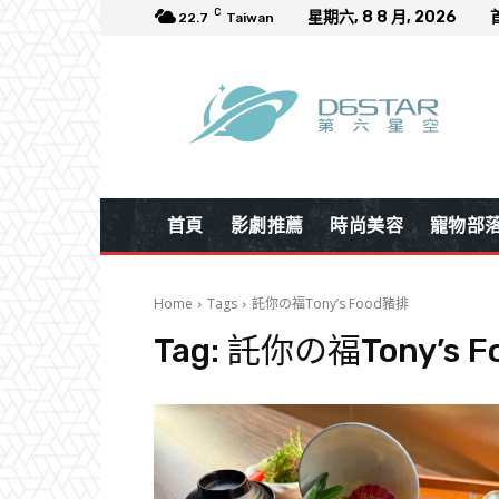
C
星期六, 8 8 月, 2026
22.7
Taiwan
首頁
影劇推薦
時尚美容
寵物部
Home
Tags
託你の福Tony’s Food豬排
Tag:
託你の福Tony’s 