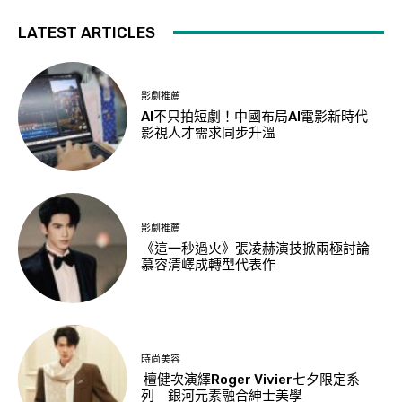
LATEST ARTICLES
影劇推薦
AI不只拍短劇！中國布局AI電影新時代
影視人才需求同步升溫
影劇推薦
《這一秒過火》張凌赫演技掀兩極討論
慕容清嶧成轉型代表作
時尚美容
檀健次演繹Roger Vivier七夕限定系
列 銀河元素融合紳士美學