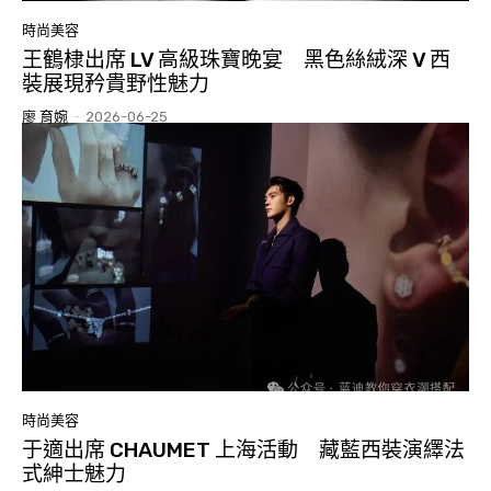
時尚美容
王鶴棣出席 LV 高級珠寶晚宴 黑色絲絨深 V 西
裝展現矜貴野性魅力
廖 育婉
-
2026-06-25
時尚美容
于適出席 CHAUMET 上海活動 藏藍西裝演繹法
式紳士魅力