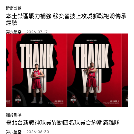
體育部落
本土禁區戰力補強 蘇奕晉披上攻城獅戰袍盼傳承
經驗
第六星空
-
2026-07-17
體育部落
臺北台新戰神球員異動四名球員合約期滿離隊
第六星空
-
2026-06-30