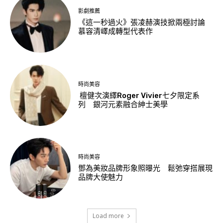
影劇推薦
《這一秒過火》張凌赫演技掀兩極討論
慕容清嶧成轉型代表作
時尚美容
檀健次演繹Roger Vivier七夕限定系
列 銀河元素融合紳士美學
時尚美容
鄧為美妝品牌形象照曝光 鬆弛穿搭展現
品牌大使魅力
Load more