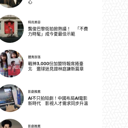
心
時尚美容
龔俊巴黎街拍掀熱議！ 「不費
力時髦」成今夏最佳示範
體育部落
戰神3,000份加盟特報席捲臺
北 邀球迷見證林庭謙新篇章
影劇推薦
AI不只拍短劇！中國布局AI電影
新時代 影視人才需求同步升溫
影劇推薦