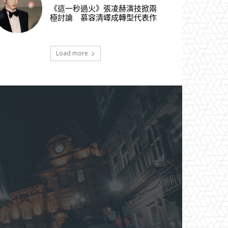
《這一秒過火》張凌赫演技掀兩
極討論 慕容清嶧成轉型代表作
Load more