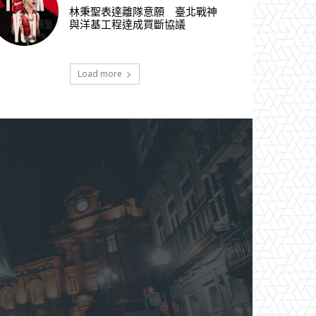
林秉聖表達離隊意願 臺北戰神
與洋基工程達成買斷協議
Load more