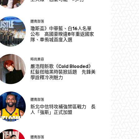
體育部落
瓊斯盃》中華藍、白16人名單
公布 高國豪暌違8年重返國家
隊、車侑城首度入選
時尚美容
嚴浩翔新歌《Cold Blooded》
紅髮搭暗黑時裝掀話題 先鋒美
學詮釋冷冽魅力
體育部落
新北中信特攻補強禁區戰力 長
人「強斯」正式加盟
體育部落