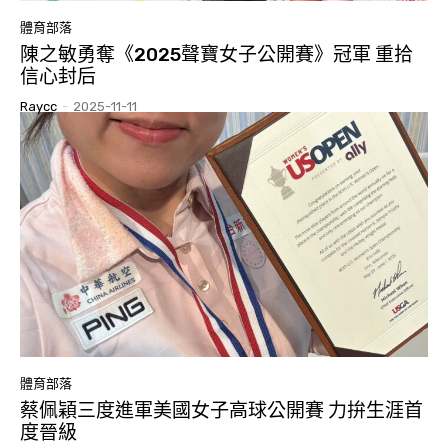
體育部落
陳之敏勇奪《2025聲寶女子公開賽》冠軍 重拾
信心封后
Raycc
-
2025-11-11
體育部落
蔡佩穎三度進軍美國女子高球公開賽 力拚生涯首
度晉級