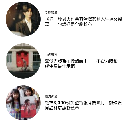
影劇推薦
《這一秒過火》慕容清嶧悲劇人生逼哭觀
眾 一句話道盡全劇核心
時尚美容
龔俊巴黎街拍掀熱議！ 「不費力時髦」
成今夏最佳示範
體育部落
戰神3,000份加盟特報席捲臺北 邀球迷
見證林庭謙新篇章