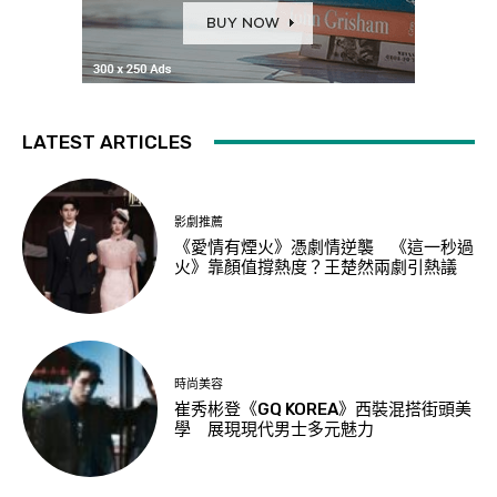
LATEST ARTICLES
影劇推薦
《愛情有煙火》憑劇情逆襲 《這一秒過
火》靠顏值撐熱度？王楚然兩劇引熱議
時尚美容
崔秀彬登《GQ KOREA》西裝混搭街頭美
學 展現現代男士多元魅力