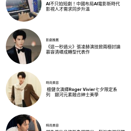
AI不只拍短劇！中國布局AI電影新時代
影視人才需求同步升溫
影劇推薦
《這一秒過火》張凌赫演技掀兩極討論
慕容清嶧成轉型代表作
時尚美容
檀健次演繹Roger Vivier七夕限定系
列 銀河元素融合紳士美學
時尚美容