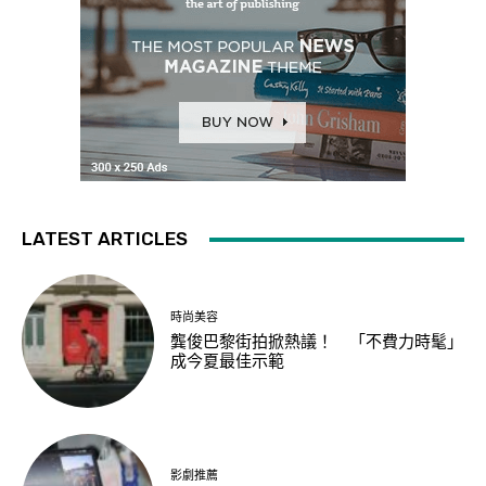
LATEST ARTICLES
時尚美容
龔俊巴黎街拍掀熱議！ 「不費力時髦」
成今夏最佳示範
影劇推薦