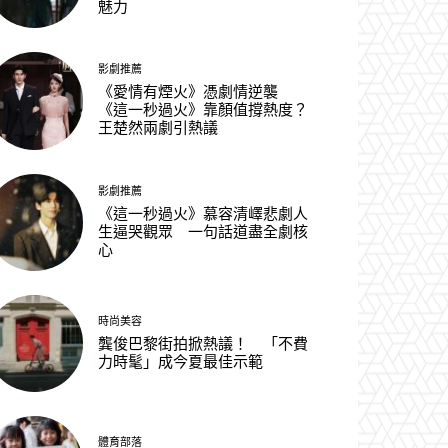
魅力
影劇推薦
《愛情有煙火》憑劇情逆襲
《這一秒過火》靠顏值撐熱度？
王楚然兩劇引熱議
影劇推薦
《這一秒過火》慕容清嶧悲劇人
生逼哭觀眾 一句話道盡全劇核
心
時尚美容
龔俊巴黎街拍掀熱議！ 「不費
力時髦」成今夏最佳示範
體育部落