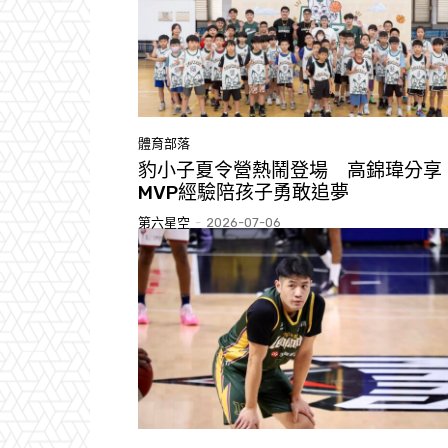
體育部落
豹小子夏令營熱鬧登場 高錦瑋分享
MVP經驗陪孩子勇敢追夢
第六星空
-
2026-07-06