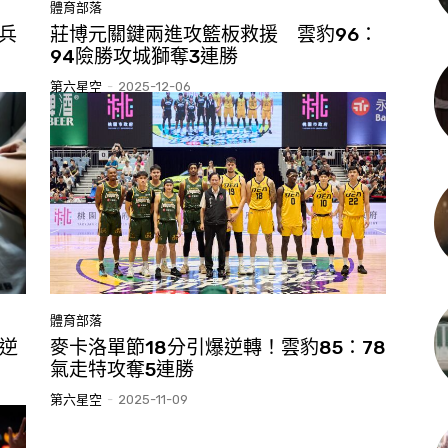
體育部落
兵
莊博元關鍵兩進攻籃板救援 雲豹96：
94險勝攻城獅奪3連勝
第六星空
-
2025-12-06
體育部落
1逆
麥卡洛單節18分引爆逆轉！雲豹85：78
氣走特攻奪5連勝
第六星空
-
2025-11-09