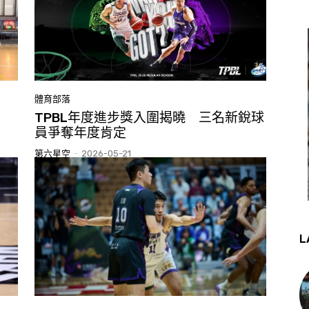
體育部落
TPBL年度進步獎入圍揭曉 三名新銳球
員爭奪年度肯定
第六星空
-
2026-05-21
L