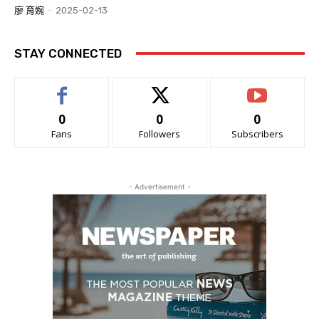
廖 育婉
-
2025-02-13
STAY CONNECTED
0
0
0
Fans
Followers
Subscribers
- Advertisement -