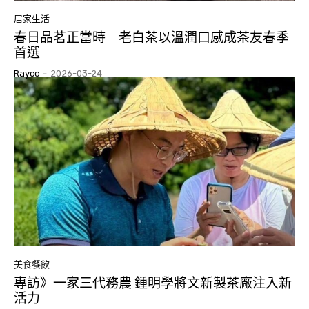
居家生活
春日品茗正當時 老白茶以溫潤口感成茶友春季
首選
Raycc
-
2026-03-24
美食餐飲
專訪》一家三代務農 鍾明學將文新製茶廠注入新
活力