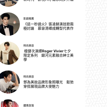
影劇推薦
《這一秒過火》張凌赫演技掀兩
極討論 慕容清嶧成轉型代表作
時尚美容
檀健次演繹Roger Vivier七夕
限定系列 銀河元素融合紳士美
學
時尚美容
鄧為美妝品牌形象照曝光 鬆弛
穿搭展現品牌大使魅力
體育部落