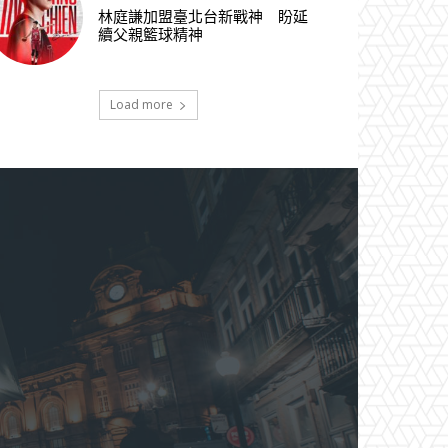
林庭謙加盟臺北台新戰神 盼延
續父親籃球精神
Load more