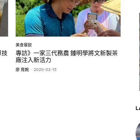
美食餐飲
單技
專訪》一家三代務農 鍾明學將文新製茶
廠注入新活力
廖 育婉
-
2025-02-13
L