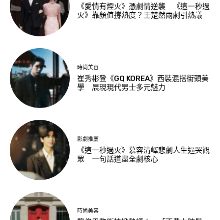
《愛情有煙火》憑劇情逆襲 《這一秒過
火》靠顏值撐熱度？王楚然兩劇引熱議
時尚美容
崔秀彬登《GQ KOREA》西裝混搭街頭美
學 展現現代男士多元魅力
影劇推薦
《這一秒過火》慕容清嶧悲劇人生逼哭觀
眾 一句話道盡全劇核心
時尚美容