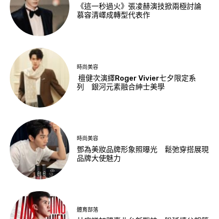
《這一秒過火》張凌赫演技掀兩極討論
慕容清嶧成轉型代表作
時尚美容
檀健次演繹Roger Vivier七夕限定系
列 銀河元素融合紳士美學
時尚美容
鄧為美妝品牌形象照曝光 鬆弛穿搭展現
品牌大使魅力
體育部落