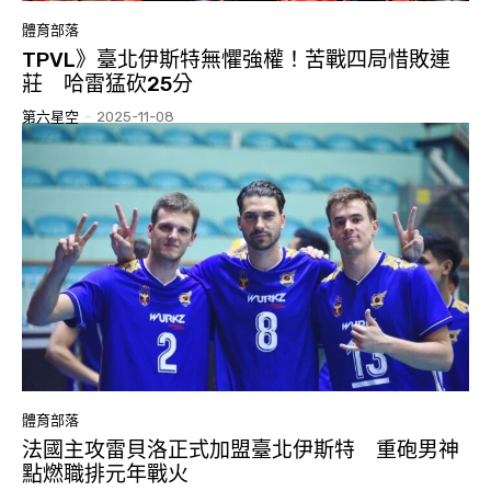
體育部落
TPVL》臺北伊斯特無懼強權！苦戰四局惜敗連
莊 哈雷猛砍25分
第六星空
-
2025-11-08
體育部落
法國主攻雷貝洛正式加盟臺北伊斯特 重砲男神
點燃職排元年戰火