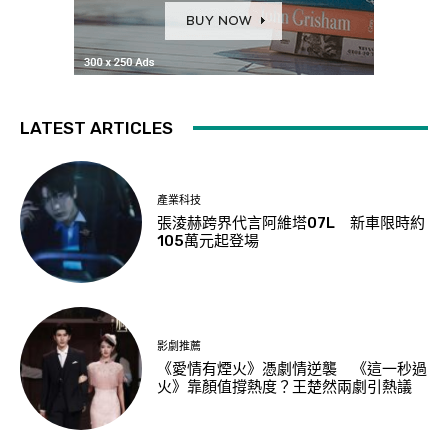
LATEST ARTICLES
產業科技
張淩赫跨界代言阿維塔07L 新車限時約
105萬元起登場
影劇推薦
《愛情有煙火》憑劇情逆襲 《這一秒過
火》靠顏值撐熱度？王楚然兩劇引熱議