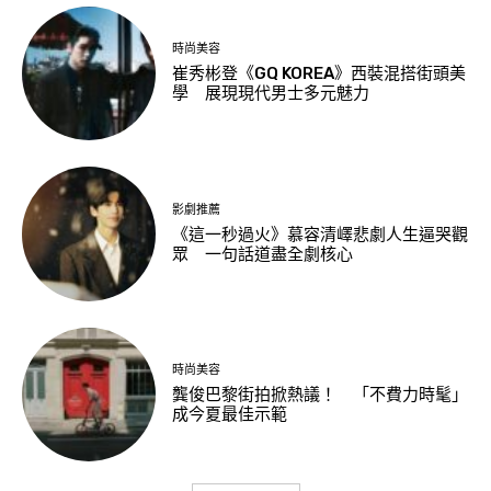
時尚美容
崔秀彬登《GQ KOREA》西裝混搭街頭美
學 展現現代男士多元魅力
影劇推薦
《這一秒過火》慕容清嶧悲劇人生逼哭觀
眾 一句話道盡全劇核心
時尚美容
龔俊巴黎街拍掀熱議！ 「不費力時髦」
成今夏最佳示範