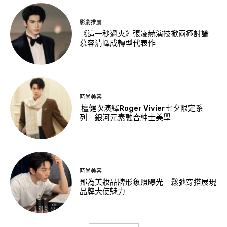
影劇推薦
《這一秒過火》張凌赫演技掀兩極討論
慕容清嶧成轉型代表作
時尚美容
檀健次演繹Roger Vivier七夕限定系
列 銀河元素融合紳士美學
時尚美容
鄧為美妝品牌形象照曝光 鬆弛穿搭展現
品牌大使魅力