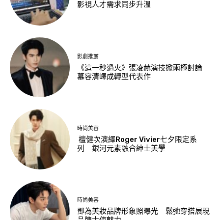
影視人才需求同步升溫
影劇推薦
《這一秒過火》張凌赫演技掀兩極討論
慕容清嶧成轉型代表作
時尚美容
檀健次演繹Roger Vivier七夕限定系
列 銀河元素融合紳士美學
時尚美容
鄧為美妝品牌形象照曝光 鬆弛穿搭展現