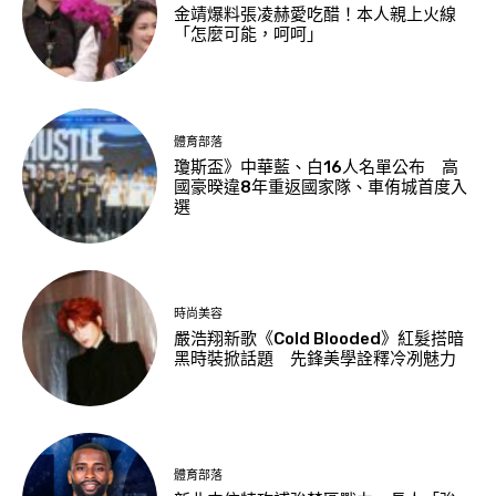
金靖爆料張凌赫愛吃醋！本人親上火線
「怎麼可能，呵呵」
體育部落
瓊斯盃》中華藍、白16人名單公布 高
國豪暌違8年重返國家隊、車侑城首度入
選
時尚美容
嚴浩翔新歌《Cold Blooded》紅髮搭暗
黑時裝掀話題 先鋒美學詮釋冷冽魅力
體育部落