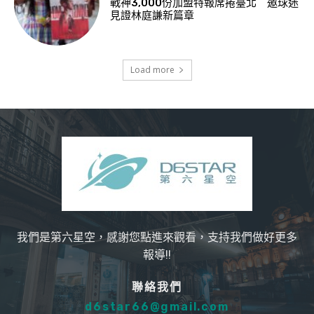
戰神3,000份加盟特報席捲臺北 邀球迷
見證林庭謙新篇章
Load more
我們是第六星空，感謝您點進來觀看，支持我們做好更多
報導!!
聯絡我們
d6star66@gmail.com