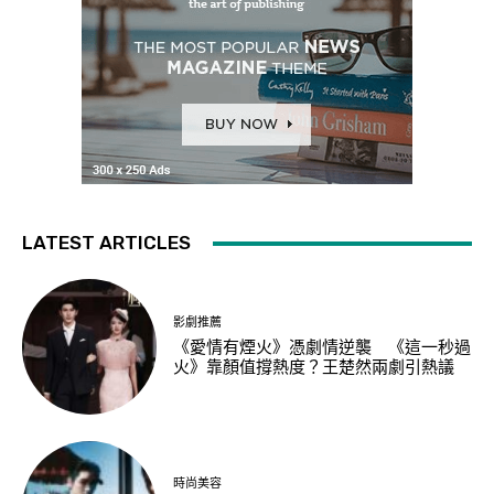
LATEST ARTICLES
影劇推薦
《愛情有煙火》憑劇情逆襲 《這一秒過
火》靠顏值撐熱度？王楚然兩劇引熱議
時尚美容