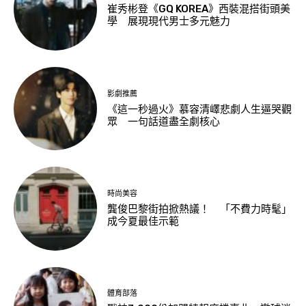
崔秀彬登《GQ KOREA》西裝混搭街頭美
學 展現現代男士多元魅力
影劇推薦
《這一秒過火》慕容清嶧悲劇人生逼哭觀
眾 一句話道盡全劇核心
時尚美容
龔俊巴黎街拍掀熱議！ 「不費力時髦」
成今夏最佳示範
體育部落