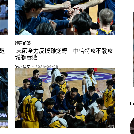
體育部落
退
末節全力反撲難逆轉 中信特攻不敵攻
城獅吞敗
第六星空
-
2026-04-08
L