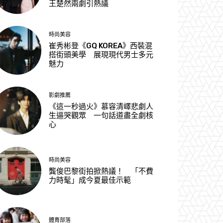
王楚然兩劇引熱議
時尚美容
崔秀彬登《GQ KOREA》西裝混
搭街頭美學 展現現代男士多元
魅力
影劇推薦
《這一秒過火》慕容清嶧悲劇人
生逼哭觀眾 一句話道盡全劇核
心
時尚美容
龔俊巴黎街拍掀熱議！ 「不費
力時髦」成今夏最佳示範
體育部落