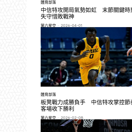
體育部落
中信特攻開局氣勢如虹 末節關鍵時
失守惜敗戰神
第六星空
-
2026-04-01
體育部落
板凳戰力成勝負手 中信特攻掌控節
客場收下勝利
第六星空
-
2026-02-08