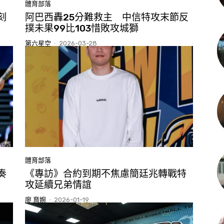
體育部落
刻
阿巴西轟25分難救主 中信特攻末節反
撲未果99比103惜敗攻城獅
第六星空
-
2026-03-28
體育部落
奏
《專訪》合約到期不焦慮簡廷兆轉戰特
攻延續兄弟情誼
廖 育婉
-
2026-01-19