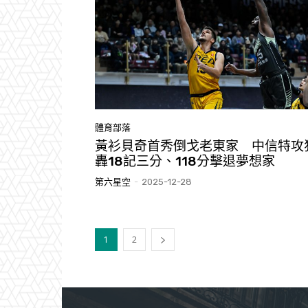
體育部落
黃衫貝奇首秀倒戈老東家 中信特攻
轟18記三分、118分擊退夢想家
第六星空
-
2025-12-28
1
2