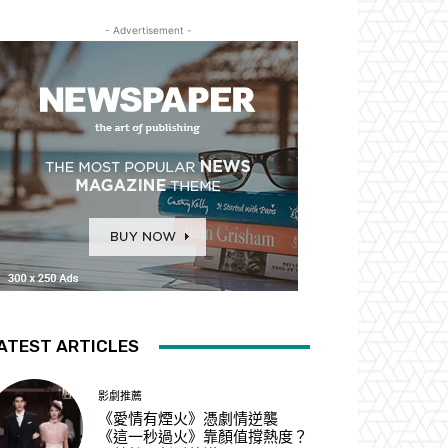
- Advertisement -
ATEST ARTICLES
影劇推薦
《愛情有煙火》憑劇情逆襲
《這一秒過火》靠顏值撐熱度？