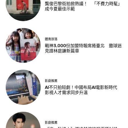
龔俊巴黎街拍掀熱議！ 「不費力時髦」
成今夏最佳示範
體育部落
戰神3,000份加盟特報席捲臺北 邀球迷
見證林庭謙新篇章
影劇推薦
AI不只拍短劇！中國布局AI電影新時代
影視人才需求同步升溫
影劇推薦