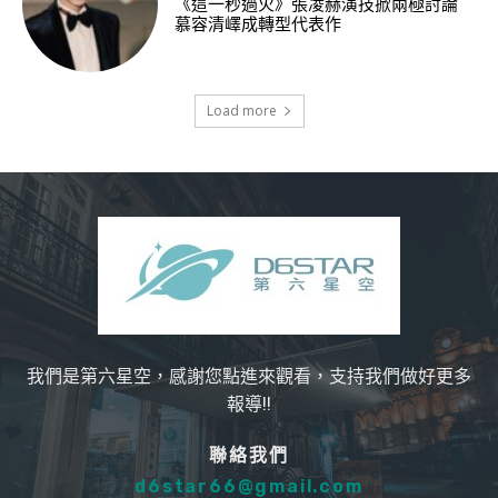
《這一秒過火》張凌赫演技掀兩極討論
慕容清嶧成轉型代表作
Load more
我們是第六星空，感謝您點進來觀看，支持我們做好更多
報導!!
聯絡我們
d6star66@gmail.com