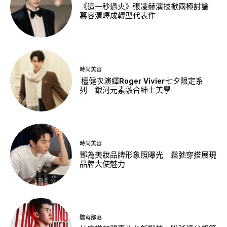
《這一秒過火》張凌赫演技掀兩極討論
慕容清嶧成轉型代表作
時尚美容
檀健次演繹Roger Vivier七夕限定系
列 銀河元素融合紳士美學
時尚美容
鄧為美妝品牌形象照曝光 鬆弛穿搭展現
品牌大使魅力
體育部落