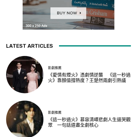
LATEST ARTICLES
影劇推薦
《愛情有煙火》憑劇情逆襲 《這一秒過
火》靠顏值撐熱度？王楚然兩劇引熱議
影劇推薦
《這一秒過火》慕容清嶧悲劇人生逼哭觀
眾 一句話道盡全劇核心