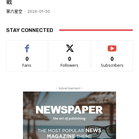
戰
第六星空
-
2026-01-30
STAY CONNECTED
0
0
0
Fans
Followers
Subscribers
- Advertisement -