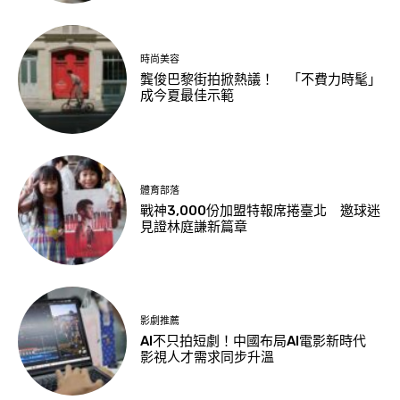
時尚美容
龔俊巴黎街拍掀熱議！ 「不費力時髦」
成今夏最佳示範
體育部落
戰神3,000份加盟特報席捲臺北 邀球迷
見證林庭謙新篇章
影劇推薦
AI不只拍短劇！中國布局AI電影新時代
影視人才需求同步升溫