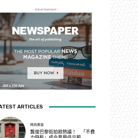
- Advertisement -
ATEST ARTICLES
時尚美容
龔俊巴黎街拍掀熱議！ 「不費
力時髦」成今夏最佳示範