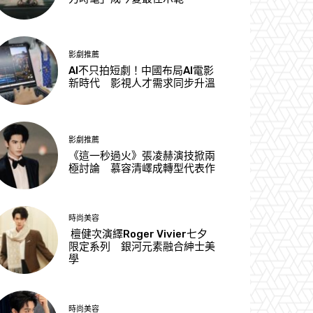
影劇推薦
AI不只拍短劇！中國布局AI電影
新時代 影視人才需求同步升溫
影劇推薦
《這一秒過火》張凌赫演技掀兩
極討論 慕容清嶧成轉型代表作
時尚美容
檀健次演繹Roger Vivier七夕
限定系列 銀河元素融合紳士美
學
時尚美容