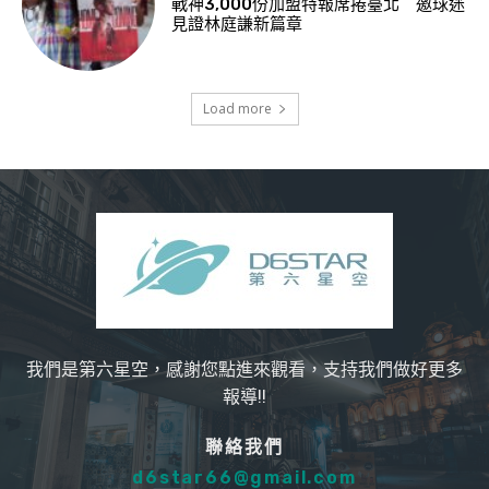
戰神3,000份加盟特報席捲臺北 邀球迷
見證林庭謙新篇章
Load more
我們是第六星空，感謝您點進來觀看，支持我們做好更多
報導!!
聯絡我們
d6star66@gmail.com