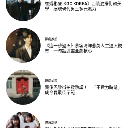
崔秀彬登《GQ KOREA》西裝混搭街頭美
學 展現現代男士多元魅力
影劇推薦
《這一秒過火》慕容清嶧悲劇人生逼哭觀
眾 一句話道盡全劇核心
時尚美容
龔俊巴黎街拍掀熱議！ 「不費力時髦」
成今夏最佳示範
體育部落