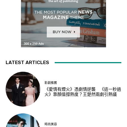
LATEST ARTICLES
影劇推薦
《愛情有煙火》憑劇情逆襲 《這一秒過
火》靠顏值撐熱度？王楚然兩劇引熱議
時尚美容