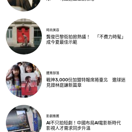
時尚美容
龔俊巴黎街拍掀熱議！ 「不費力時髦」
成今夏最佳示範
體育部落
戰神3,000份加盟特報席捲臺北 邀球迷
見證林庭謙新篇章
影劇推薦
AI不只拍短劇！中國布局AI電影新時代
影視人才需求同步升溫