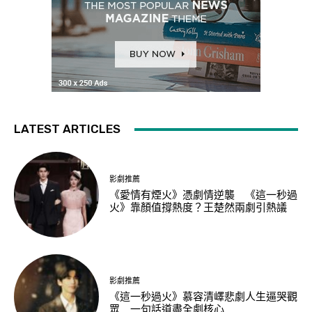
LATEST ARTICLES
影劇推薦
《愛情有煙火》憑劇情逆襲 《這一秒過
火》靠顏值撐熱度？王楚然兩劇引熱議
影劇推薦
《這一秒過火》慕容清嶧悲劇人生逼哭觀
眾 一句話道盡全劇核心