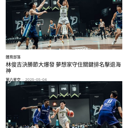
體育部落
林俊吉決勝節大爆發 夢想家守住關鍵排名擊退海
神
第六星空
-
2025-05-04