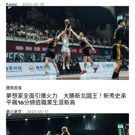
Raycc
-
2025-05-18
體育部落
夢想家全面引爆火力 大勝新北國王！新秀史承
平飆16分締造職業生涯新高
第六星空
-
2025-05-17