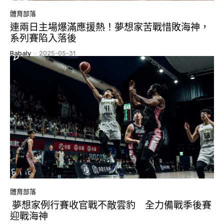
體育部落
連兩日主場爆滿應援熱！夢想家苦戰惜敗海神，
系列賽陷入落後
Babaly
-
2025-05-31
體育部落
夢想家例行賽收官戰不敵雲豹 全力備戰季後賽
迎戰海神