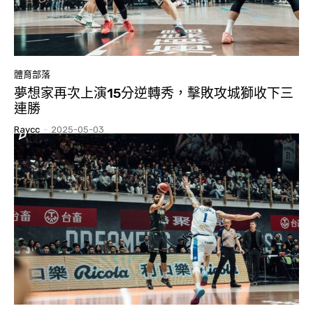
體育部落
夢想家再次上演15分逆轉秀，擊敗攻城獅收下三
連勝
Raycc
-
2025-05-03