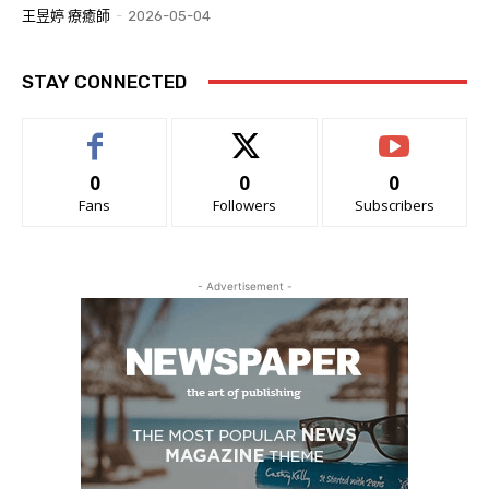
王昱婷 療癒師
-
2026-05-04
STAY CONNECTED
0
0
0
Fans
Followers
Subscribers
- Advertisement -