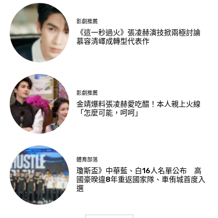
影劇推薦
《這一秒過火》張凌赫演技掀兩極討論
慕容清嶧成轉型代表作
影劇推薦
金靖爆料張凌赫愛吃醋！本人親上火線
「怎麼可能，呵呵」
體育部落
瓊斯盃》中華藍、白16人名單公布 高
國豪暌違8年重返國家隊、車侑城首度入
選