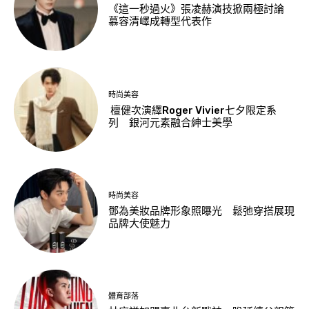
《這一秒過火》張凌赫演技掀兩極討論
慕容清嶧成轉型代表作
時尚美容
檀健次演繹Roger Vivier七夕限定系
列 銀河元素融合紳士美學
時尚美容
鄧為美妝品牌形象照曝光 鬆弛穿搭展現
品牌大使魅力
體育部落