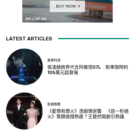
LATEST ARTICLES
產業科技
張淩赫跨界代言阿維塔07L 新車限時約
105萬元起登場
影劇推薦
《愛情有煙火》憑劇情逆襲 《這一秒過
火》靠顏值撐熱度？王楚然兩劇引熱議