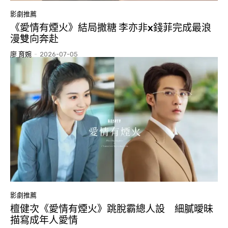
影劇推薦
《愛情有煙火》結局撒糖 李亦非x錢菲完成最浪
漫雙向奔赴
廖 育婉
-
2026-07-05
影劇推薦
檀健次《愛情有煙火》跳脫霸總人設 細膩曖昧
描寫成年人愛情