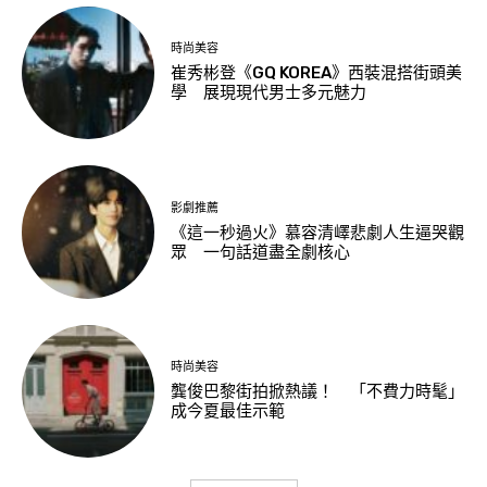
時尚美容
崔秀彬登《GQ KOREA》西裝混搭街頭美
學 展現現代男士多元魅力
影劇推薦
《這一秒過火》慕容清嶧悲劇人生逼哭觀
眾 一句話道盡全劇核心
時尚美容
龔俊巴黎街拍掀熱議！ 「不費力時髦」
成今夏最佳示範