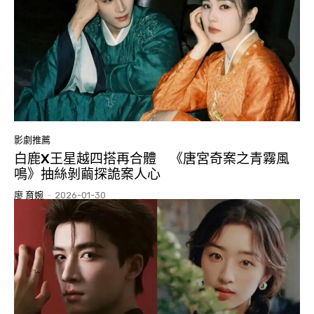
影劇推薦
白鹿X王星越四搭再合體 《唐宮奇案之青霧風
鳴》抽絲剝繭探詭案人心
廖 育婉
-
2026-01-30