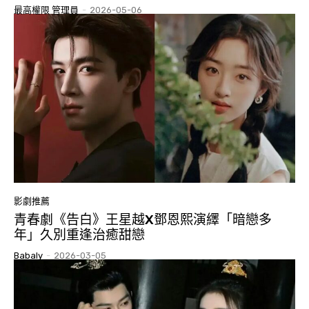
最高權限 管理員
-
2026-05-06
影劇推薦
青春劇《告白》王星越X鄧恩熙演繹「暗戀多
年」久別重逢治癒甜戀
Babaly
-
2026-03-05