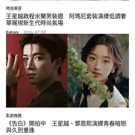
時尚美容
王星越啟程米蘭男裝週 阿瑪尼套裝演繹低調奢
華展現新生代時尚氣場
Babaly
-
2026-07-02
影劇推薦
《告白》開拍中 王星越、鄧恩熙演繹青春暗戀
與久別重逢