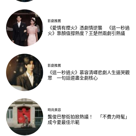
影劇推薦
《愛情有煙火》憑劇情逆襲 《這一秒過
火》靠顏值撐熱度？王楚然兩劇引熱議
影劇推薦
《這一秒過火》慕容清嶧悲劇人生逼哭觀
眾 一句話道盡全劇核心
時尚美容
龔俊巴黎街拍掀熱議！ 「不費力時髦」
成今夏最佳示範