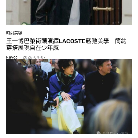
時尚美容
王一博巴黎街頭演繹LACOSTE鬆弛美學 簡約
穿搭展現自在少年感
Raycc
-
2026-04-07