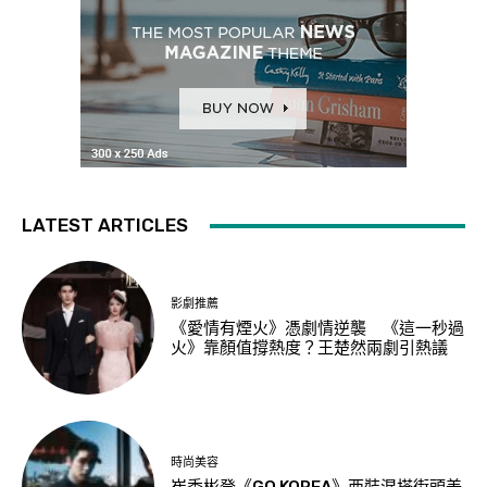
LATEST ARTICLES
影劇推薦
《愛情有煙火》憑劇情逆襲 《這一秒過
火》靠顏值撐熱度？王楚然兩劇引熱議
時尚美容