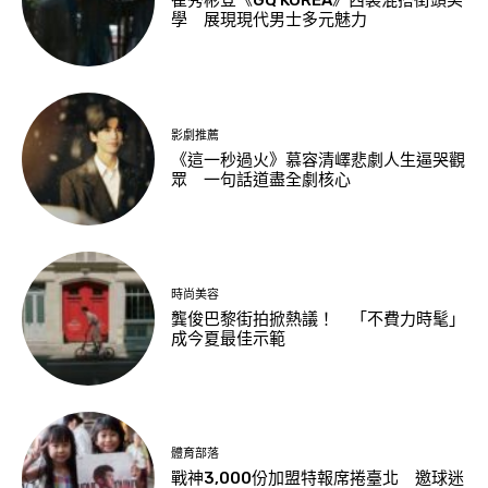
崔秀彬登《GQ KOREA》西裝混搭街頭美
學 展現現代男士多元魅力
影劇推薦
《這一秒過火》慕容清嶧悲劇人生逼哭觀
眾 一句話道盡全劇核心
時尚美容
龔俊巴黎街拍掀熱議！ 「不費力時髦」
成今夏最佳示範
體育部落
戰神3,000份加盟特報席捲臺北 邀球迷