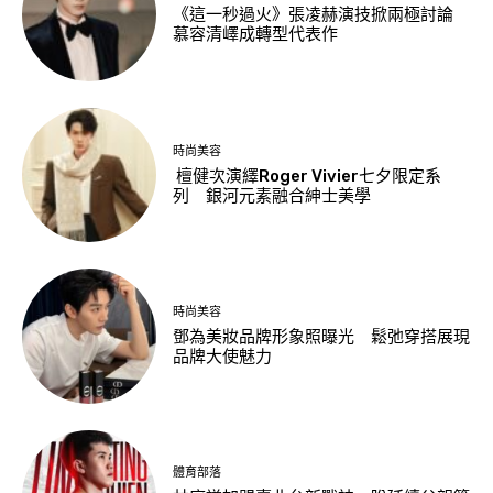
《這一秒過火》張凌赫演技掀兩極討論
慕容清嶧成轉型代表作
時尚美容
檀健次演繹Roger Vivier七夕限定系
列 銀河元素融合紳士美學
時尚美容
鄧為美妝品牌形象照曝光 鬆弛穿搭展現
品牌大使魅力
體育部落