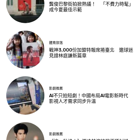
龔俊巴黎街拍掀熱議！ 「不費力時髦」
成今夏最佳示範
體育部落
戰神3,000份加盟特報席捲臺北 邀球迷
見證林庭謙新篇章
影劇推薦
AI不只拍短劇！中國布局AI電影新時代
影視人才需求同步升溫
影劇推薦