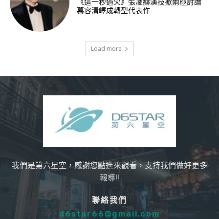
《這一秒過火》張凌赫演技掀兩極討論
慕容清嶧成轉型代表作
Load more
我們是第六星空，感謝您點進來觀看，支持我們做好更多
報導!!
聯絡我們
d6star66@gmail.com