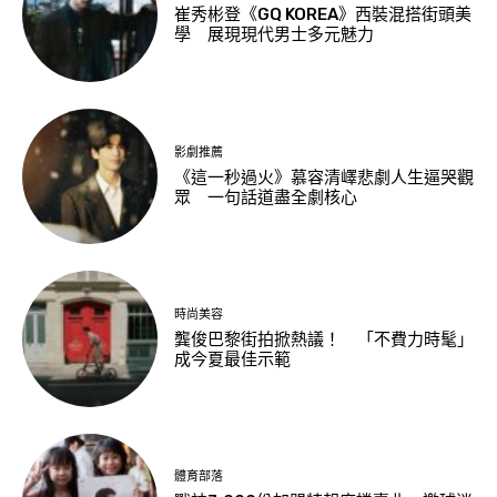
崔秀彬登《GQ KOREA》西裝混搭街頭美
學 展現現代男士多元魅力
影劇推薦
《這一秒過火》慕容清嶧悲劇人生逼哭觀
眾 一句話道盡全劇核心
時尚美容
龔俊巴黎街拍掀熱議！ 「不費力時髦」
成今夏最佳示範
體育部落