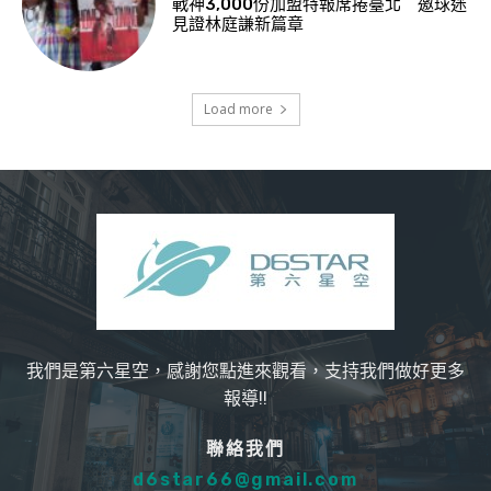
戰神3,000份加盟特報席捲臺北 邀球迷
見證林庭謙新篇章
Load more
我們是第六星空，感謝您點進來觀看，支持我們做好更多
報導!!
聯絡我們
d6star66@gmail.com