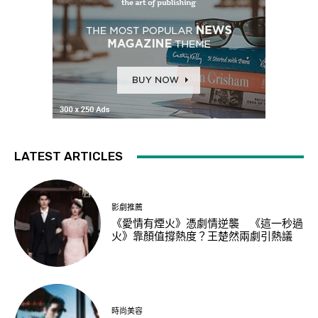
LATEST ARTICLES
影劇推薦
《愛情有煙火》憑劇情逆襲 《這一秒過
火》靠顏值撐熱度？王楚然兩劇引熱議
時尚美容