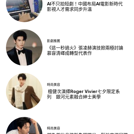
AI不只拍短劇！中國布局AI電影新時代
影視人才需求同步升溫
影劇推薦
《這一秒過火》張凌赫演技掀兩極討論
慕容清嶧成轉型代表作
時尚美容
檀健次演繹Roger Vivier七夕限定系
列 銀河元素融合紳士美學
時尚美容