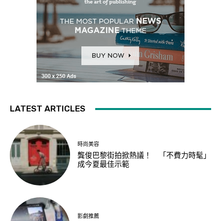
LATEST ARTICLES
時尚美容
龔俊巴黎街拍掀熱議！ 「不費力時髦」
成今夏最佳示範
影劇推薦