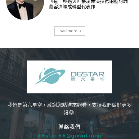
《這一秒過火》張凌赫演技掀兩極討論
慕容清嶧成轉型代表作
Load more
我們是第六星空，感謝您點進來觀看，支持我們做好更多
報導!!
聯絡我們
d6star66@gmail.com