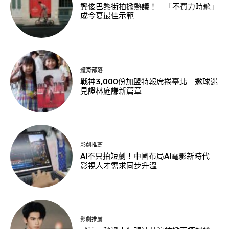
龔俊巴黎街拍掀熱議！ 「不費力時髦」
成今夏最佳示範
體育部落
戰神3,000份加盟特報席捲臺北 邀球迷
見證林庭謙新篇章
影劇推薦
AI不只拍短劇！中國布局AI電影新時代
影視人才需求同步升溫
影劇推薦