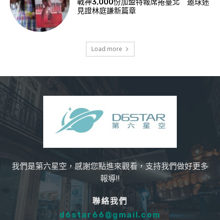
戰神3,000份加盟特報席捲臺北 邀球迷
見證林庭謙新篇章
Load more
我們是第六星空，感謝您點進來觀看，支持我們做好更多
報導!!
聯絡我們
d6star66@gmail.com