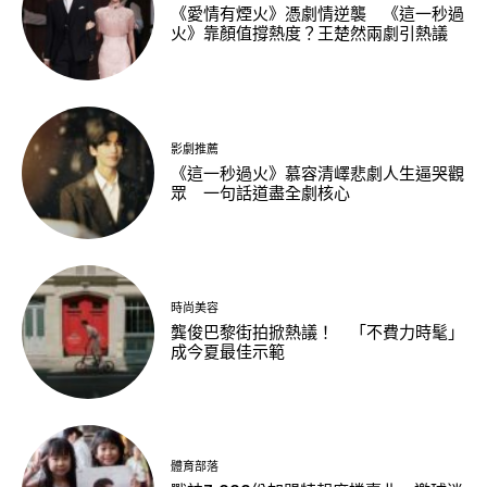
《愛情有煙火》憑劇情逆襲 《這一秒過
火》靠顏值撐熱度？王楚然兩劇引熱議
影劇推薦
《這一秒過火》慕容清嶧悲劇人生逼哭觀
眾 一句話道盡全劇核心
時尚美容
龔俊巴黎街拍掀熱議！ 「不費力時髦」
成今夏最佳示範
體育部落