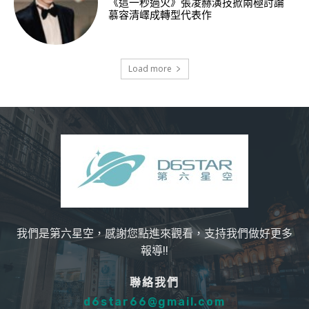
《這一秒過火》張凌赫演技掀兩極討論
慕容清嶧成轉型代表作
Load more
我們是第六星空，感謝您點進來觀看，支持我們做好更多
報導!!
聯絡我們
d6star66@gmail.com