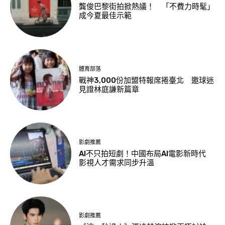
龔俊巴黎街拍掀熱議！ 「不費力時髦」
成今夏最佳示範
體育部落
戰神3,000份加盟特報席捲臺北 邀球迷
見證林庭謙新篇章
影劇推薦
AI不只拍短劇！中國布局AI電影新時代
影視人才需求同步升溫
影劇推薦